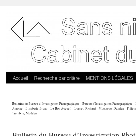
Accueil
Recherche par critère
MENTIONS LÉGALES
Bulletins du Bureau d’Investigation Photographique
-
Bureau d'Investigation Photographique
-
Antoine
-
Elisabeth, Bruno
-
Le Bon Accueil
-
Louvet, Richard
-
Mousseau, Damien
-
Philém
Tremblin, Mathieu
Bulletin du Bureau d’Investigation Pho