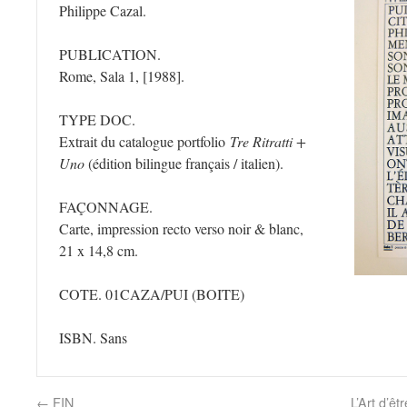
Philippe Cazal.
PUBLICATION.
Rome, Sala 1, [1988].
TYPE DOC.
Extrait du catalogue portfolio
Tre Ritratti +
Uno
(édition bilingue français / italien).
FAÇONNAGE.
Carte, impression recto verso noir & blanc,
21 x 14,8 cm.
COTE. 01CAZA/PUI
(BOITE)
ISBN. Sans
←
FIN
L’Art d’êt