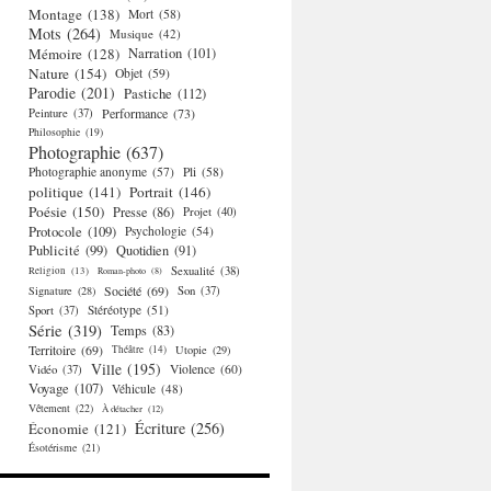
Montage
(138)
Mort
(58)
Mots
(264)
Musique
(42)
Mémoire
(128)
Narration
(101)
Nature
(154)
Objet
(59)
Parodie
(201)
Pastiche
(112)
Performance
(73)
Peinture
(37)
Philosophie
(19)
Photographie
(637)
Photographie anonyme
(57)
Pli
(58)
politique
(141)
Portrait
(146)
Poésie
(150)
Presse
(86)
Projet
(40)
Protocole
(109)
Psychologie
(54)
Publicité
(99)
Quotidien
(91)
Religion
(13)
Sexualité
(38)
Roman-photo
(8)
Société
(69)
Signature
(28)
Son
(37)
Stéréotype
(51)
Sport
(37)
Série
(319)
Temps
(83)
Territoire
(69)
Théâtre
(14)
Utopie
(29)
Ville
(195)
Violence
(60)
Vidéo
(37)
Voyage
(107)
Véhicule
(48)
Vêtement
(22)
À détacher
(12)
Écriture
(256)
Économie
(121)
Ésotérisme
(21)