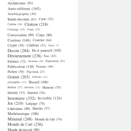
Architecture
(91)
Auto-référent
(165)
Autobiographie
(44)
Bande-dessinée
(67)
Carte
(52)
Citation
(218)
Cinéma
(16)
Coloriage
(14)
Conte
(15)
Conversation
(89)
Corps
(80)
Couleur
(146)
Courrier
(64)
Crypté
(58)
Célébrité
(51)
Danse
(7)
Dessin
(284)
Do it yourself
(105)
Détournement
(238)
Eau
(42)
Enfance
(72)
Exposition
(21)
Exclusion
(10)
Fabrication
(118)
Femme
(46)
Fiction
(58)
Flip book
(27)
Gratuit
(203)
Gravure
(13)
Hasard
(106)
géographie
(13)
Humour
(55)
Herbier
(17)
Histoire
(13)
Identité
(53)
Internet
(56)
Inventaire
(332)
Invisible
(126)
Jeu
(210)
Langage
(70)
Littérature
(89)
Marche
(57)
Mathématique
(106)
Minimal
(248)
Monde de l'art
(74)
Monde de l’art
(236)
Monde du travail
(89)