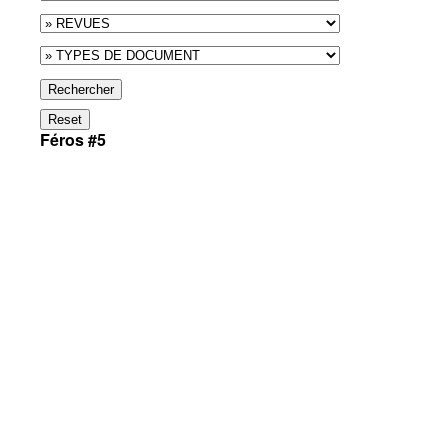
Rechercher
Reset
Féros #5