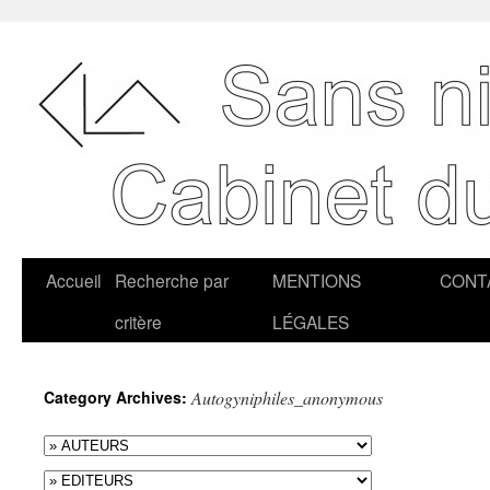
Accueil
Recherche par
MENTIONS
CONT
critère
LÉGALES
Category Archives:
Autogyniphiles_anonymous