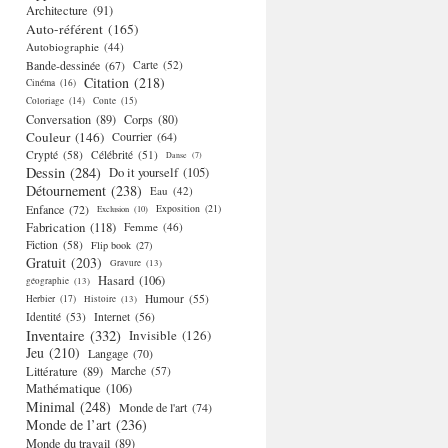
Architecture
(91)
Auto-référent
(165)
Autobiographie
(44)
Bande-dessinée
(67)
Carte
(52)
Citation
(218)
Cinéma
(16)
Coloriage
(14)
Conte
(15)
Conversation
(89)
Corps
(80)
Couleur
(146)
Courrier
(64)
Crypté
(58)
Célébrité
(51)
Danse
(7)
Dessin
(284)
Do it yourself
(105)
Détournement
(238)
Eau
(42)
Enfance
(72)
Exposition
(21)
Exclusion
(10)
Fabrication
(118)
Femme
(46)
Fiction
(58)
Flip book
(27)
Gratuit
(203)
Gravure
(13)
Hasard
(106)
géographie
(13)
Humour
(55)
Herbier
(17)
Histoire
(13)
Identité
(53)
Internet
(56)
Inventaire
(332)
Invisible
(126)
Jeu
(210)
Langage
(70)
Littérature
(89)
Marche
(57)
Mathématique
(106)
Minimal
(248)
Monde de l'art
(74)
Monde de l’art
(236)
Monde du travail
(89)