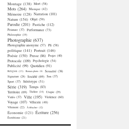
Montage
(138)
Mort
(58)
Mots
(264)
Musique
(42)
Mémoire
(128)
Narration
(101)
Nature
(154)
Objet
(59)
Parodie
(201)
Pastiche
(112)
Performance
(73)
Peinture
(37)
Philosophie
(19)
Photographie
(637)
Photographie anonyme
(57)
Pli
(58)
politique
(141)
Portrait
(146)
Poésie
(150)
Presse
(86)
Projet
(40)
Protocole
(109)
Psychologie
(54)
Publicité
(99)
Quotidien
(91)
Religion
(13)
Sexualité
(38)
Roman-photo
(8)
Société
(69)
Signature
(28)
Son
(37)
Stéréotype
(51)
Sport
(37)
Série
(319)
Temps
(83)
Territoire
(69)
Théâtre
(14)
Utopie
(29)
Ville
(195)
Violence
(60)
Vidéo
(37)
Voyage
(107)
Véhicule
(48)
Vêtement
(22)
À détacher
(12)
Écriture
(256)
Économie
(121)
Ésotérisme
(21)