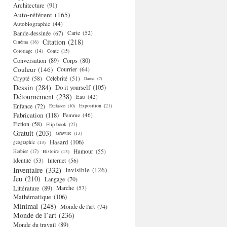
Architecture
(91)
Auto-référent
(165)
Autobiographie
(44)
Bande-dessinée
(67)
Carte
(52)
Citation
(218)
Cinéma
(16)
Coloriage
(14)
Conte
(15)
Conversation
(89)
Corps
(80)
Couleur
(146)
Courrier
(64)
Crypté
(58)
Célébrité
(51)
Danse
(7)
Dessin
(284)
Do it yourself
(105)
Détournement
(238)
Eau
(42)
Enfance
(72)
Exposition
(21)
Exclusion
(10)
Fabrication
(118)
Femme
(46)
Fiction
(58)
Flip book
(27)
Gratuit
(203)
Gravure
(13)
Hasard
(106)
géographie
(13)
Humour
(55)
Herbier
(17)
Histoire
(13)
Identité
(53)
Internet
(56)
Inventaire
(332)
Invisible
(126)
Jeu
(210)
Langage
(70)
Littérature
(89)
Marche
(57)
Mathématique
(106)
Minimal
(248)
Monde de l'art
(74)
Monde de l’art
(236)
Monde du travail
(89)