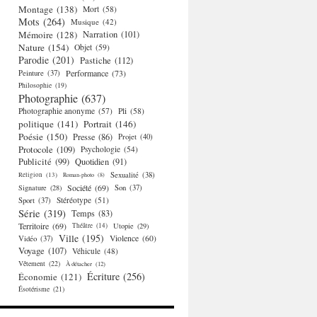
Montage
(138)
Mort
(58)
Mots
(264)
Musique
(42)
Mémoire
(128)
Narration
(101)
Nature
(154)
Objet
(59)
Parodie
(201)
Pastiche
(112)
Performance
(73)
Peinture
(37)
Philosophie
(19)
Photographie
(637)
Photographie anonyme
(57)
Pli
(58)
politique
(141)
Portrait
(146)
Poésie
(150)
Presse
(86)
Projet
(40)
Protocole
(109)
Psychologie
(54)
Publicité
(99)
Quotidien
(91)
Religion
(13)
Sexualité
(38)
Roman-photo
(8)
Société
(69)
Signature
(28)
Son
(37)
Stéréotype
(51)
Sport
(37)
Série
(319)
Temps
(83)
Territoire
(69)
Théâtre
(14)
Utopie
(29)
Ville
(195)
Violence
(60)
Vidéo
(37)
Voyage
(107)
Véhicule
(48)
Vêtement
(22)
À détacher
(12)
Écriture
(256)
Économie
(121)
Ésotérisme
(21)