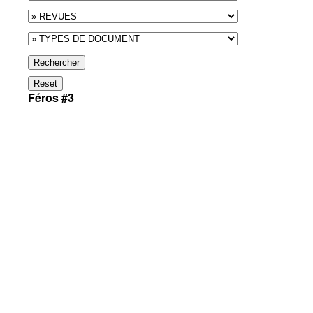
Rechercher
Reset
Féros #3