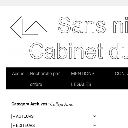
Accueil
Recherche par
MENTIONS
CONT
critère
LÉGALES
Category Archives:
Calleja Arno