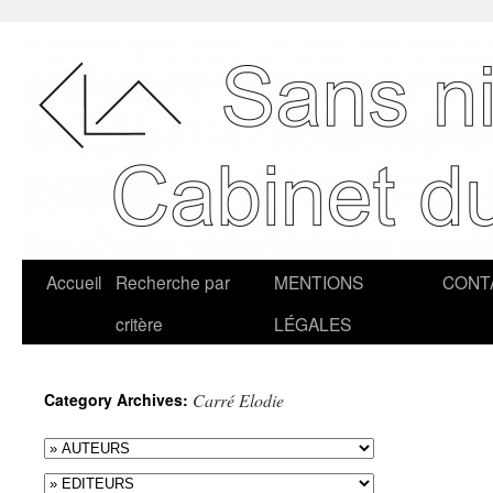
Accueil
Recherche par
MENTIONS
CONT
critère
LÉGALES
Category Archives:
Carré Elodie