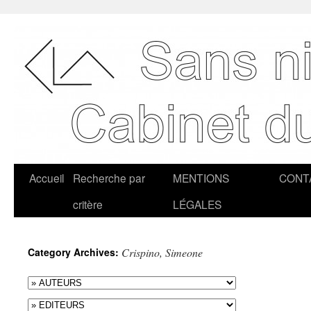
Accueil
Recherche par
MENTIONS
CONT
critère
LÉGALES
Category Archives:
Crispino, Simeone