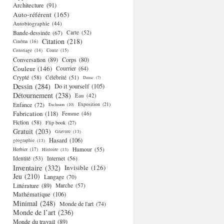
Architecture
(91)
Auto-référent
(165)
Autobiographie
(44)
Bande-dessinée
(67)
Carte
(52)
Citation
(218)
Cinéma
(16)
Coloriage
(14)
Conte
(15)
Conversation
(89)
Corps
(80)
Couleur
(146)
Courrier
(64)
Crypté
(58)
Célébrité
(51)
Danse
(7)
Dessin
(284)
Do it yourself
(105)
Détournement
(238)
Eau
(42)
Enfance
(72)
Exposition
(21)
Exclusion
(10)
Fabrication
(118)
Femme
(46)
Fiction
(58)
Flip book
(27)
Gratuit
(203)
Gravure
(13)
Hasard
(106)
géographie
(13)
Humour
(55)
Herbier
(17)
Histoire
(13)
Identité
(53)
Internet
(56)
Inventaire
(332)
Invisible
(126)
Jeu
(210)
Langage
(70)
Littérature
(89)
Marche
(57)
Mathématique
(106)
Minimal
(248)
Monde de l'art
(74)
Monde de l’art
(236)
Monde du travail
(89)