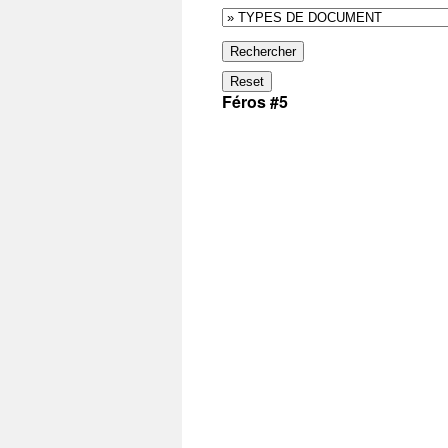
Rechercher
Reset
Féros #5