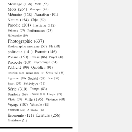
Montage
(138)
Mort
(58)
Mots
(264)
Musique
(42)
Mémoire
(128)
Narration
(101)
Nature
(154)
Objet
(59)
Parodie
(201)
Pastiche
(112)
Performance
(73)
Peinture
(37)
Philosophie
(19)
Photographie
(637)
Photographie anonyme
(57)
Pli
(58)
politique
(141)
Portrait
(146)
Poésie
(150)
Presse
(86)
Projet
(40)
Protocole
(109)
Psychologie
(54)
Publicité
(99)
Quotidien
(91)
Religion
(13)
Sexualité
(38)
Roman-photo
(8)
Société
(69)
Signature
(28)
Son
(37)
Stéréotype
(51)
Sport
(37)
Série
(319)
Temps
(83)
Territoire
(69)
Théâtre
(14)
Utopie
(29)
Ville
(195)
Violence
(60)
Vidéo
(37)
Voyage
(107)
Véhicule
(48)
Vêtement
(22)
À détacher
(12)
Écriture
(256)
Économie
(121)
Ésotérisme
(21)