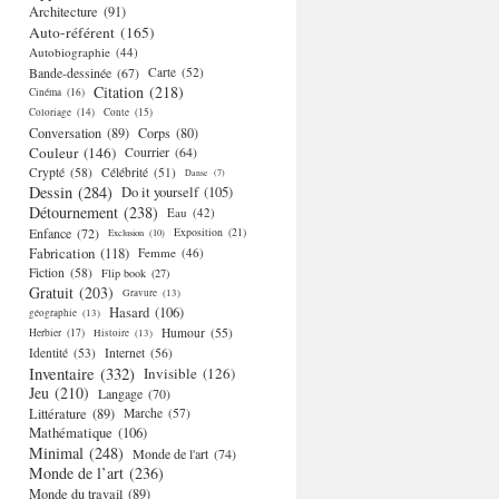
Architecture
(91)
Auto-référent
(165)
Autobiographie
(44)
Bande-dessinée
(67)
Carte
(52)
Citation
(218)
Cinéma
(16)
Coloriage
(14)
Conte
(15)
Conversation
(89)
Corps
(80)
Couleur
(146)
Courrier
(64)
Crypté
(58)
Célébrité
(51)
Danse
(7)
Dessin
(284)
Do it yourself
(105)
Détournement
(238)
Eau
(42)
Enfance
(72)
Exposition
(21)
Exclusion
(10)
Fabrication
(118)
Femme
(46)
Fiction
(58)
Flip book
(27)
Gratuit
(203)
Gravure
(13)
Hasard
(106)
géographie
(13)
Humour
(55)
Herbier
(17)
Histoire
(13)
Identité
(53)
Internet
(56)
Inventaire
(332)
Invisible
(126)
Jeu
(210)
Langage
(70)
Littérature
(89)
Marche
(57)
Mathématique
(106)
Minimal
(248)
Monde de l'art
(74)
Monde de l’art
(236)
Monde du travail
(89)