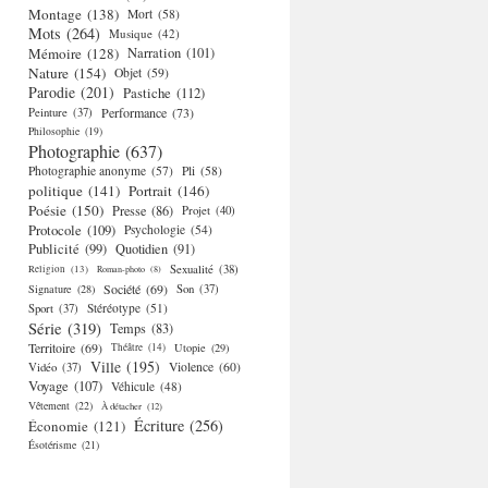
Montage
(138)
Mort
(58)
Mots
(264)
Musique
(42)
Mémoire
(128)
Narration
(101)
Nature
(154)
Objet
(59)
Parodie
(201)
Pastiche
(112)
Performance
(73)
Peinture
(37)
Philosophie
(19)
Photographie
(637)
Photographie anonyme
(57)
Pli
(58)
politique
(141)
Portrait
(146)
Poésie
(150)
Presse
(86)
Projet
(40)
Protocole
(109)
Psychologie
(54)
Publicité
(99)
Quotidien
(91)
Religion
(13)
Sexualité
(38)
Roman-photo
(8)
Société
(69)
Signature
(28)
Son
(37)
Stéréotype
(51)
Sport
(37)
Série
(319)
Temps
(83)
Territoire
(69)
Théâtre
(14)
Utopie
(29)
Ville
(195)
Violence
(60)
Vidéo
(37)
Voyage
(107)
Véhicule
(48)
Vêtement
(22)
À détacher
(12)
Écriture
(256)
Économie
(121)
Ésotérisme
(21)