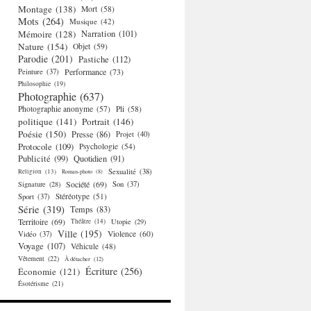
Montage
(138)
Mort
(58)
Mots
(264)
Musique
(42)
Mémoire
(128)
Narration
(101)
Nature
(154)
Objet
(59)
Parodie
(201)
Pastiche
(112)
Performance
(73)
Peinture
(37)
Philosophie
(19)
Photographie
(637)
Photographie anonyme
(57)
Pli
(58)
politique
(141)
Portrait
(146)
Poésie
(150)
Presse
(86)
Projet
(40)
Protocole
(109)
Psychologie
(54)
Publicité
(99)
Quotidien
(91)
Religion
(13)
Sexualité
(38)
Roman-photo
(8)
Société
(69)
Signature
(28)
Son
(37)
Stéréotype
(51)
Sport
(37)
Série
(319)
Temps
(83)
Territoire
(69)
Théâtre
(14)
Utopie
(29)
Ville
(195)
Violence
(60)
Vidéo
(37)
Voyage
(107)
Véhicule
(48)
Vêtement
(22)
À détacher
(12)
Écriture
(256)
Économie
(121)
Ésotérisme
(21)