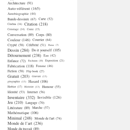
Architecture
(91)
Auto-référent
(165)
Autobiographie
(44)
Bande-dessinée
(67)
Carte
(52)
Citation
(218)
Cinéma
(16)
Coloriage
(14)
Conte
(15)
Conversation
(89)
Corps
(80)
Couleur
(146)
Courrier
(64)
Crypté
(58)
Célébrité
(51)
Danse
(7)
Dessin
(284)
Do it yourself
(105)
Détournement
(238)
Eau
(42)
Enfance
(72)
Exposition
(21)
Exclusion
(10)
Fabrication
(118)
Femme
(46)
Fiction
(58)
Flip book
(27)
Gratuit
(203)
Gravure
(13)
Hasard
(106)
géographie
(13)
Humour
(55)
Herbier
(17)
Histoire
(13)
Identité
(53)
Internet
(56)
Inventaire
(332)
Invisible
(126)
Jeu
(210)
Langage
(70)
Littérature
(89)
Marche
(57)
Mathématique
(106)
Minimal
(248)
Monde de l'art
(74)
Monde de l’art
(236)
Monde du travail
(89)