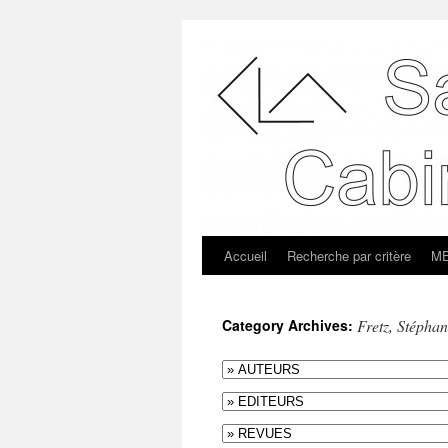
Accueil
Recherche par critère
ME
Category Archives:
Fretz, Stépha