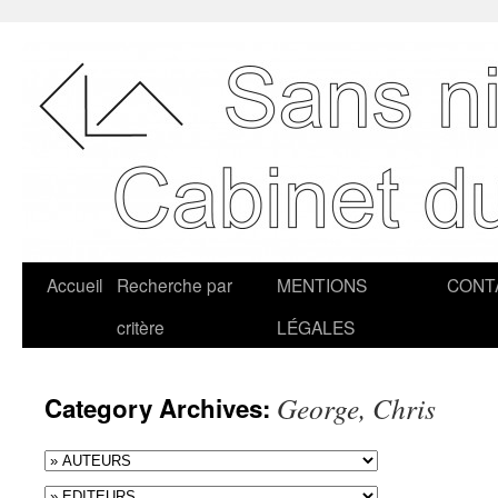
Accueil
Recherche par
MENTIONS
CONT
critère
LÉGALES
George, Chris
Category Archives: