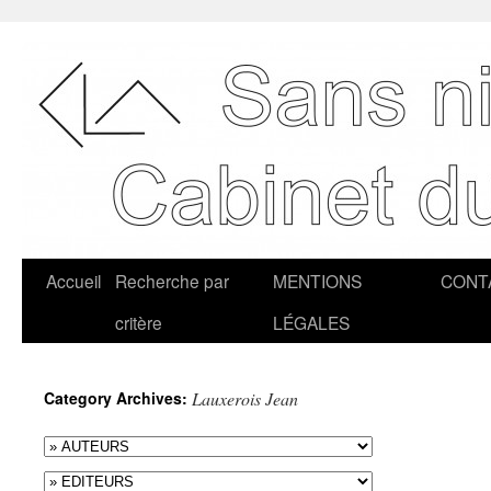
Accueil
Recherche par
MENTIONS
CONT
critère
LÉGALES
Category Archives:
Lauxerois Jean