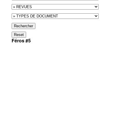
Rechercher
Reset
Féros #5