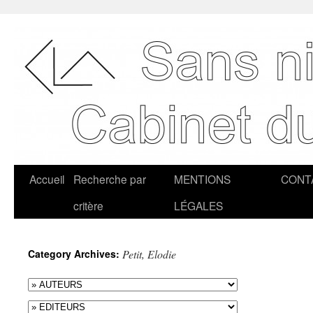
Accueil
Recherche par
MENTIONS
CONT
critère
LÉGALES
Category Archives:
Petit, Elodie