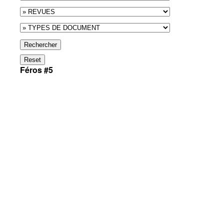
Rechercher
Reset
Féros #5