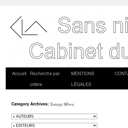
Accueil
Recherche par
MENTIONS
CONT
critère
LÉGALES
Category Archives:
Yanagi Miwa