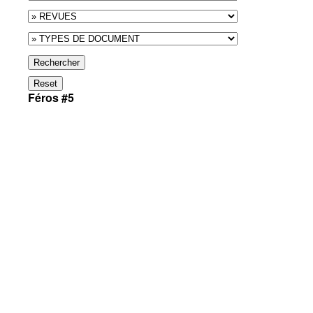
Rechercher
Reset
Féros #5