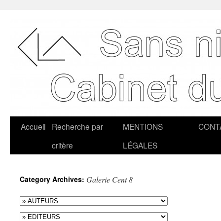
Accueil
Recherche par
MENTIONS
CONT
critère
LÉGALES
Category Archives:
Galerie Cent 8