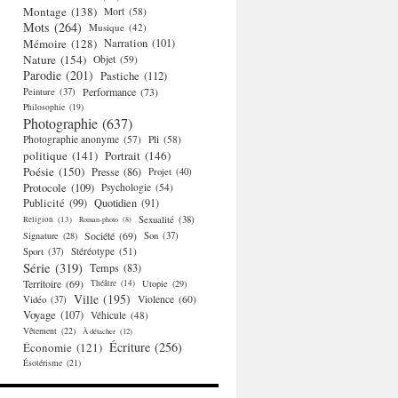
Montage
(138)
Mort
(58)
Mots
(264)
Musique
(42)
Mémoire
(128)
Narration
(101)
Nature
(154)
Objet
(59)
Parodie
(201)
Pastiche
(112)
Performance
(73)
Peinture
(37)
Philosophie
(19)
Photographie
(637)
Photographie anonyme
(57)
Pli
(58)
politique
(141)
Portrait
(146)
Poésie
(150)
Presse
(86)
Projet
(40)
Protocole
(109)
Psychologie
(54)
Publicité
(99)
Quotidien
(91)
Religion
(13)
Sexualité
(38)
Roman-photo
(8)
Société
(69)
Signature
(28)
Son
(37)
Stéréotype
(51)
Sport
(37)
Série
(319)
Temps
(83)
Territoire
(69)
Théâtre
(14)
Utopie
(29)
Ville
(195)
Violence
(60)
Vidéo
(37)
Voyage
(107)
Véhicule
(48)
Vêtement
(22)
À détacher
(12)
Écriture
(256)
Économie
(121)
Ésotérisme
(21)