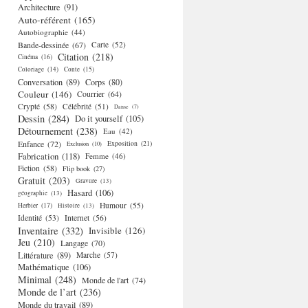
Architecture
(91)
Auto-référent
(165)
Autobiographie
(44)
Bande-dessinée
(67)
Carte
(52)
Citation
(218)
Cinéma
(16)
Coloriage
(14)
Conte
(15)
Conversation
(89)
Corps
(80)
Couleur
(146)
Courrier
(64)
Crypté
(58)
Célébrité
(51)
Danse
(7)
Dessin
(284)
Do it yourself
(105)
Détournement
(238)
Eau
(42)
Enfance
(72)
Exposition
(21)
Exclusion
(10)
Fabrication
(118)
Femme
(46)
Fiction
(58)
Flip book
(27)
Gratuit
(203)
Gravure
(13)
Hasard
(106)
géographie
(13)
Humour
(55)
Herbier
(17)
Histoire
(13)
Identité
(53)
Internet
(56)
Inventaire
(332)
Invisible
(126)
Jeu
(210)
Langage
(70)
Littérature
(89)
Marche
(57)
Mathématique
(106)
Minimal
(248)
Monde de l'art
(74)
Monde de l’art
(236)
Monde du travail
(89)