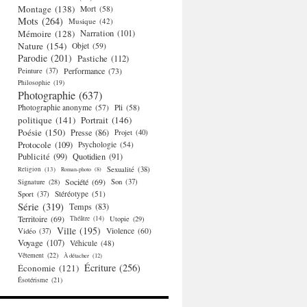
Montage
(138)
Mort
(58)
Mots
(264)
Musique
(42)
Mémoire
(128)
Narration
(101)
Nature
(154)
Objet
(59)
Parodie
(201)
Pastiche
(112)
Performance
(73)
Peinture
(37)
Philosophie
(19)
Photographie
(637)
Photographie anonyme
(57)
Pli
(58)
politique
(141)
Portrait
(146)
Poésie
(150)
Presse
(86)
Projet
(40)
Protocole
(109)
Psychologie
(54)
Publicité
(99)
Quotidien
(91)
Religion
(13)
Sexualité
(38)
Roman-photo
(8)
Société
(69)
Signature
(28)
Son
(37)
Stéréotype
(51)
Sport
(37)
Série
(319)
Temps
(83)
Territoire
(69)
Théâtre
(14)
Utopie
(29)
Ville
(195)
Violence
(60)
Vidéo
(37)
Voyage
(107)
Véhicule
(48)
Vêtement
(22)
À détacher
(12)
Écriture
(256)
Économie
(121)
Ésotérisme
(21)