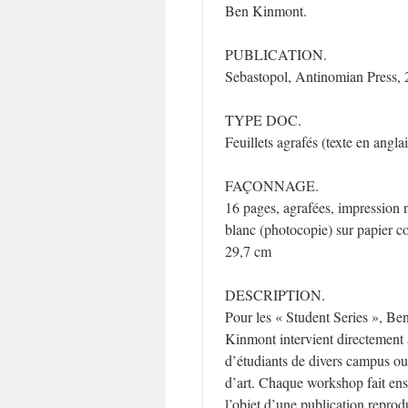
Ben Kinmont.
PUBLICATION.
Sebastopol, Antinomian Press, 
TYPE DOC.
Feuillets agrafés (texte en anglai
FAÇONNAGE.
16 pages, agrafées, impression 
blanc (photocopie) sur papier co
29,7 cm
DESCRIPTION.
Pour les « Student Series », Be
Kinmont intervient directement
d’étudiants de divers campus ou
d’art. Chaque workshop fait ens
l’objet d’une publication reprod