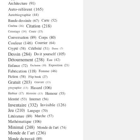
Architecture
(91)
Auto-référent
(165)
Autobiographie
(44)
Bande-dessinée
(67)
Carte
(52)
Citation
(218)
Cinéma
(16)
Coloriage
(14)
Conte
(15)
Conversation
(89)
Corps
(80)
Couleur
(146)
Courrier
(64)
Crypté
(58)
Célébrité
(51)
Danse
(7)
Dessin
(284)
Do it yourself
(105)
Détournement
(238)
Eau
(42)
Enfance
(72)
Exposition
(21)
Exclusion
(10)
Fabrication
(118)
Femme
(46)
Fiction
(58)
Flip book
(27)
Gratuit
(203)
Gravure
(13)
Hasard
(106)
géographie
(13)
Humour
(55)
Herbier
(17)
Histoire
(13)
Identité
(53)
Internet
(56)
Inventaire
(332)
Invisible
(126)
Jeu
(210)
Langage
(70)
Littérature
(89)
Marche
(57)
Mathématique
(106)
Minimal
(248)
Monde de l'art
(74)
Monde de l’art
(236)
Monde du travail
(89)