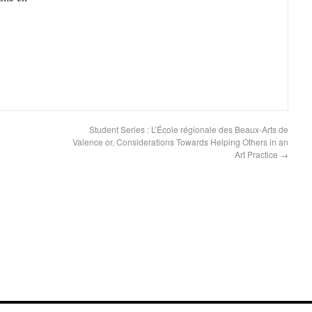
Student Series : L’École régionale des Beaux-Arts de
Valence or, Considerations Towards Helping Others in an
Art Practice
→