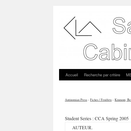
Accueil
Recherche par critère
ME
Antinomian Press
-
Fiches / Feuillets
-
Kinmont, Be
Student Series : CCA Spring 2005
AUTEUR.