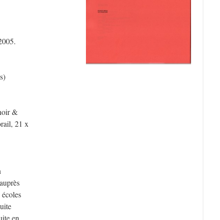
2005.
s)
noir &
rail, 21 x
n
 auprès
 écoles
uite
uite en