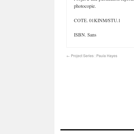
photocopie.
COTE. 01KINM/STU.1
ISBN. Sans
←
Project Series : Paula Hayes