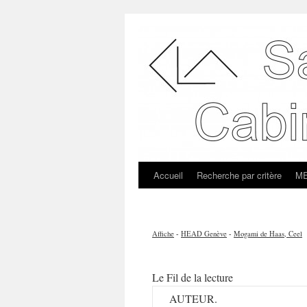
Accueil
Recherche par critère
ME
Affiche
-
HEAD Genève
-
Mogami de Haas, Ceel
Le Fil de la lecture
AUTEUR.