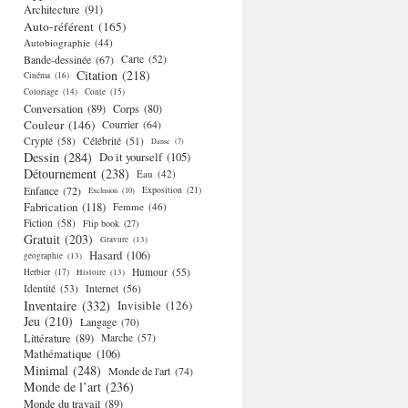
Architecture
(91)
Auto-référent
(165)
Autobiographie
(44)
Bande-dessinée
(67)
Carte
(52)
Citation
(218)
Cinéma
(16)
Coloriage
(14)
Conte
(15)
Conversation
(89)
Corps
(80)
Couleur
(146)
Courrier
(64)
Crypté
(58)
Célébrité
(51)
Danse
(7)
Dessin
(284)
Do it yourself
(105)
Détournement
(238)
Eau
(42)
Enfance
(72)
Exposition
(21)
Exclusion
(10)
Fabrication
(118)
Femme
(46)
Fiction
(58)
Flip book
(27)
Gratuit
(203)
Gravure
(13)
Hasard
(106)
géographie
(13)
Humour
(55)
Herbier
(17)
Histoire
(13)
Identité
(53)
Internet
(56)
Inventaire
(332)
Invisible
(126)
Jeu
(210)
Langage
(70)
Littérature
(89)
Marche
(57)
Mathématique
(106)
Minimal
(248)
Monde de l'art
(74)
Monde de l’art
(236)
Monde du travail
(89)