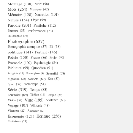
Montage
(138)
Mort
(58)
Mots
(264)
Musique
(42)
Mémoire
(128)
Narration
(101)
Nature
(154)
Objet
(59)
Parodie
(201)
Pastiche
(112)
Performance
(73)
Peinture
(37)
Philosophie
(19)
Photographie
(637)
Photographie anonyme
(57)
Pli
(58)
politique
(141)
Portrait
(146)
Poésie
(150)
Presse
(86)
Projet
(40)
Protocole
(109)
Psychologie
(54)
Publicité
(99)
Quotidien
(91)
Religion
(13)
Sexualité
(38)
Roman-photo
(8)
Société
(69)
Signature
(28)
Son
(37)
Stéréotype
(51)
Sport
(37)
Série
(319)
Temps
(83)
Territoire
(69)
Théâtre
(14)
Utopie
(29)
Ville
(195)
Violence
(60)
Vidéo
(37)
Voyage
(107)
Véhicule
(48)
Vêtement
(22)
À détacher
(12)
Écriture
(256)
Économie
(121)
Ésotérisme
(21)