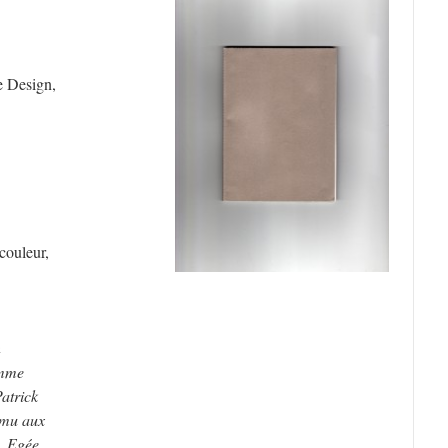
e Design,
couleur,
n
amme
atrick
Emu aux
, Egée,