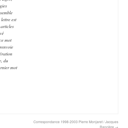
gies
nsemble
ettre est
articles
vé
 ce mot
 renvoie
pération
e, du
ernier mot
Correspondance 1998-2003 Pierre Monjaret / Jacques
Rancière
→