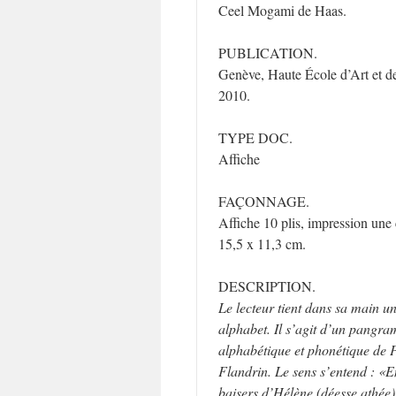
Ceel Mogami de Haas.
PUBLICATION.
Genève, Haute École d’Art et d
2010.
TYPE DOC.
Affiche
FAÇONNAGE.
Affiche 10 plis, impression une 
15,5 x 11,3 cm.
DESCRIPTION.
Le lecteur tient dans sa main u
alphabet. Il s’agit d’un pangr
alphabétique et phonétique de P
Flandrin. Le sens s’entend : «
baisers d’Hélène (déesse athée)