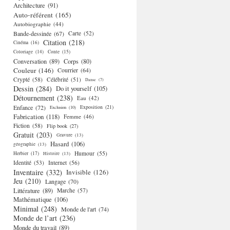
Architecture
(91)
Auto-référent
(165)
Autobiographie
(44)
Bande-dessinée
(67)
Carte
(52)
Citation
(218)
Cinéma
(16)
Coloriage
(14)
Conte
(15)
Conversation
(89)
Corps
(80)
Couleur
(146)
Courrier
(64)
Crypté
(58)
Célébrité
(51)
Danse
(7)
Dessin
(284)
Do it yourself
(105)
Détournement
(238)
Eau
(42)
Enfance
(72)
Exposition
(21)
Exclusion
(10)
Fabrication
(118)
Femme
(46)
Fiction
(58)
Flip book
(27)
Gratuit
(203)
Gravure
(13)
Hasard
(106)
géographie
(13)
Humour
(55)
Herbier
(17)
Histoire
(13)
Identité
(53)
Internet
(56)
Inventaire
(332)
Invisible
(126)
Jeu
(210)
Langage
(70)
Littérature
(89)
Marche
(57)
Mathématique
(106)
Minimal
(248)
Monde de l'art
(74)
Monde de l’art
(236)
Monde du travail
(89)