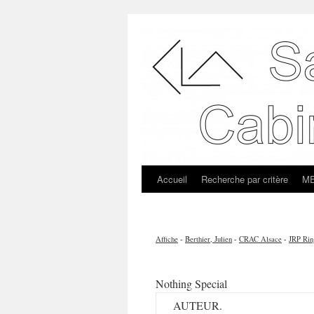
Accueil
Recherche par critère
ME
Affiche
-
Berthier, Julien
-
CRAC Alsace
-
JRP Rin
Nothing Special
AUTEUR.