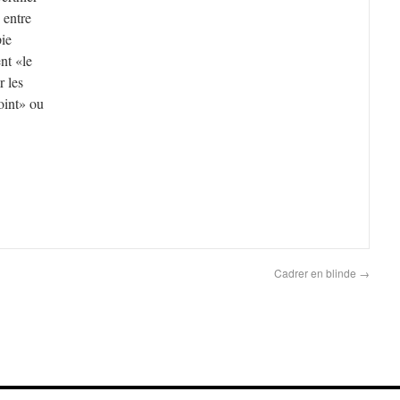
 entre
pie
nt «le
r les
oint» ou
Cadrer en blinde
→