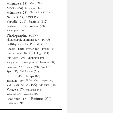
Montage
(138)
Mort
(58)
Mots
(264)
Musique
(42)
Mémoire
(128)
Narration
(101)
Nature
(154)
Objet
(59)
Parodie
(201)
Pastiche
(112)
Performance
(73)
Peinture
(37)
Philosophie
(19)
Photographie
(637)
Photographie anonyme
(57)
Pli
(58)
politique
(141)
Portrait
(146)
Poésie
(150)
Presse
(86)
Projet
(40)
Protocole
(109)
Psychologie
(54)
Publicité
(99)
Quotidien
(91)
Religion
(13)
Sexualité
(38)
Roman-photo
(8)
Société
(69)
Signature
(28)
Son
(37)
Stéréotype
(51)
Sport
(37)
Série
(319)
Temps
(83)
Territoire
(69)
Théâtre
(14)
Utopie
(29)
Ville
(195)
Violence
(60)
Vidéo
(37)
Voyage
(107)
Véhicule
(48)
Vêtement
(22)
À détacher
(12)
Écriture
(256)
Économie
(121)
Ésotérisme
(21)