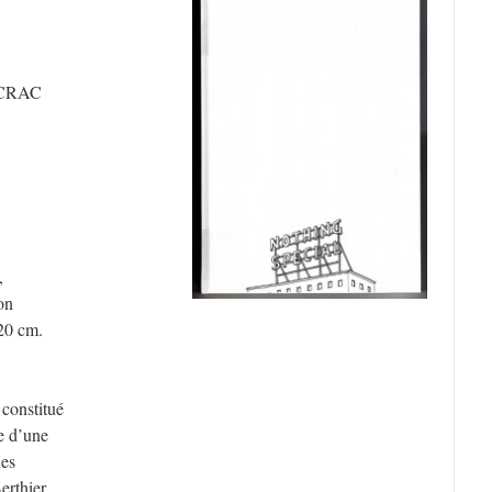
, CRAC
,
on
 20 cm.
 constitué
re d’une
hes
erthier