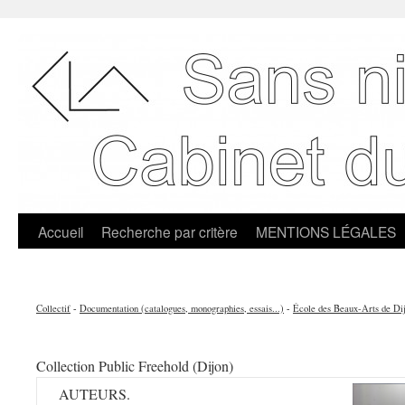
Accueil
Recherche par critère
MENTIONS LÉGALES
Collectif
-
Documentation (catalogues, monographies, essais...)
-
École des Beaux-Arts de Di
Collection Public Freehold (Dijon)
AUTEURS.