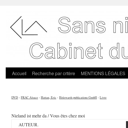
Accueil
Recherche par critère
MENTIONS LÉGALES
DVD
-
FRAC Alsace
-
Hattan, Eric
-
Holzwarth publications GmbH
-
Livre
Nieland ist mehr da / Vous êtes chez moi
AUTEUR.