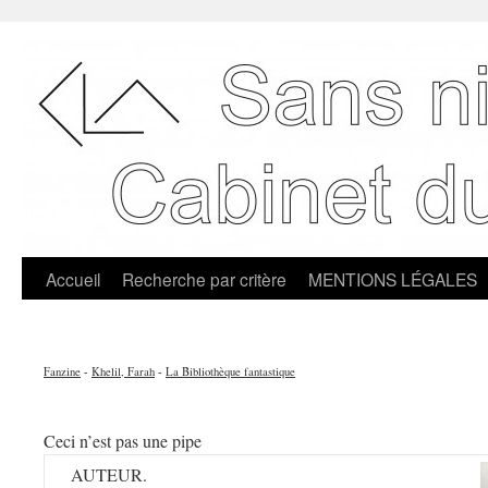
Accueil
Recherche par critère
MENTIONS LÉGALES
Fanzine
-
Khelil, Farah
-
La Bibliothèque fantastique
Ceci n’est pas une pipe
AUTEUR.