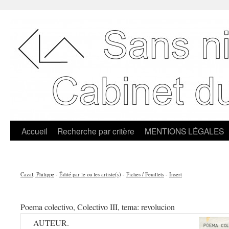
Accueil
Recherche par critère
MENTIONS LÉGALES
Cazal, Philippe
-
Édité par le ou les artiste(s)
-
Fiches / Feuillets
-
Insert
Poema colectivo, Colectivo III, tema: revolucion
AUTEUR.