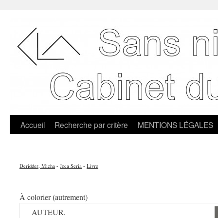
Accueil
Recherche par critère
MENTIONS LÉGALES
Deridder, Micha
-
Joca Seria
-
Livre
À colorier (autrement)
AUTEUR.