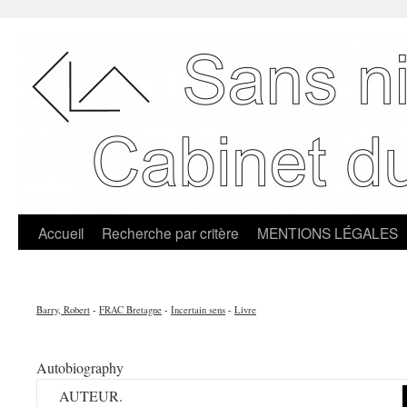
Accueil
Recherche par critère
MENTIONS LÉGALES
Barry, Robert
-
FRAC Bretagne
-
Incertain sens
-
Livre
Autobiography
AUTEUR.