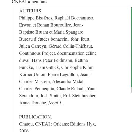
CNEAI = neuf ans
AUTEURS.
Philippe Bissières, Raphaël Boccanfuso,
Erwan et Ronan Bouroullec, Jean-
Baptiste Bruant et Maria Spangaro,
Bureau d’études bonaccini_fohr_fourt,
Julien Carreyn, Gérard Collin-Thiébaut,
Continuous Project, documentation céline
duval, Hans-Peter Feldmann, Bettina
Funcke, Liam Gillick, Christophe Kihm,
Körner Union, Pierre Leguillon, Jean-
Charles Massera, Alexandra Midal,
Charles Pennequin, Claude Rutault, Yann
Sérandour, Josh Smith, Erik Steinbrecher,
Anne Tronche,
[et al.].
PUBLICATION.
Chatou, CNEAI ; Orléans; Éditions Hyx,
2006.