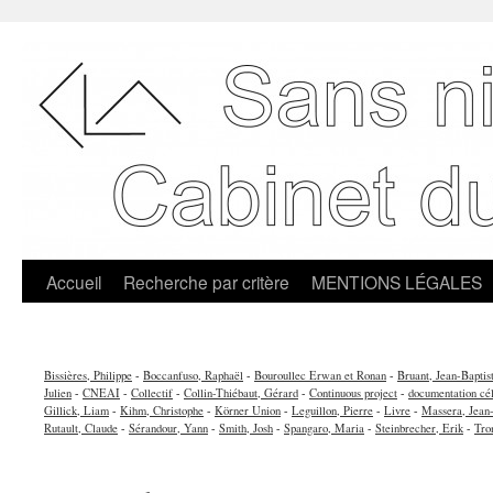
Accueil
Recherche par critère
MENTIONS LÉGALES
Bissières, Philippe
-
Boccanfuso, Raphaël
-
Bouroullec Erwan et Ronan
-
Bruant, Jean-Baptis
Julien
-
CNEAI
-
Collectif
-
Collin-Thiébaut, Gérard
-
Continuous project
-
documentation cél
Gillick, Liam
-
Kihm, Christophe
-
Körner Union
-
Leguillon, Pierre
-
Livre
-
Massera, Jean
Rutault, Claude
-
Sérandour, Yann
-
Smith, Josh
-
Spangaro, Maria
-
Steinbrecher, Erik
-
Tro