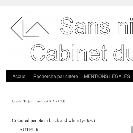
Accueil
Recherche par critère
MENTIONS LÉGALES
Lazetic, Tanja
-
Livre
-
P.A.R.A.S.I.T.E
Coloured people in black and white (yellow)
AUTEUR.