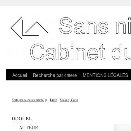
Accueil
Recherche par critère
MENTIONS LÉGALES
Édité par le ou les artiste(s)
-
Livre
-
Sackett, Colin
DDOUBL
AUTEUR.