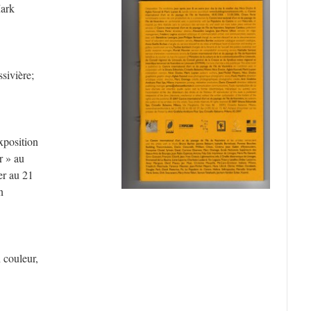
ark
sivière;
exposition
r » au
er au 21
n
 couleur,