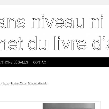
NTIONS LÉGALES
CONTACT
a
-
Livre
-
Luyten, Mark
-
Silvana Editoriale