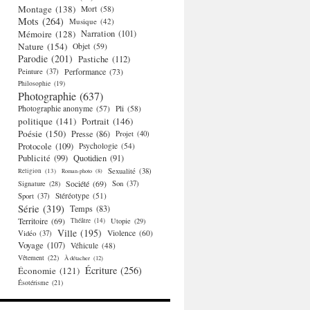
Montage
(138)
Mort
(58)
Mots
(264)
Musique
(42)
Mémoire
(128)
Narration
(101)
Nature
(154)
Objet
(59)
Parodie
(201)
Pastiche
(112)
Performance
(73)
Peinture
(37)
Philosophie
(19)
Photographie
(637)
Photographie anonyme
(57)
Pli
(58)
politique
(141)
Portrait
(146)
Poésie
(150)
Presse
(86)
Projet
(40)
Protocole
(109)
Psychologie
(54)
Publicité
(99)
Quotidien
(91)
Religion
(13)
Sexualité
(38)
Roman-photo
(8)
Société
(69)
Signature
(28)
Son
(37)
Stéréotype
(51)
Sport
(37)
Série
(319)
Temps
(83)
Territoire
(69)
Théâtre
(14)
Utopie
(29)
Ville
(195)
Violence
(60)
Vidéo
(37)
Voyage
(107)
Véhicule
(48)
Vêtement
(22)
À détacher
(12)
Écriture
(256)
Économie
(121)
Ésotérisme
(21)