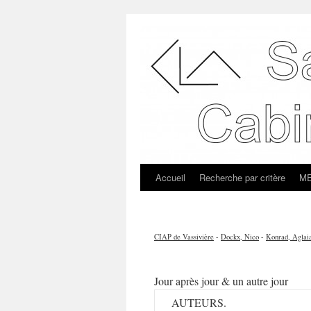
Accueil
Recherche par critère
ME
CIAP de Vassivière
-
Dockx, Nico
-
Konrad, Aglai
Jour après jour & un autre jour
AUTEURS.