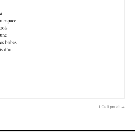
 à
un espace
trois
’une
les bribes
is d’un
L’Outil parfait
→