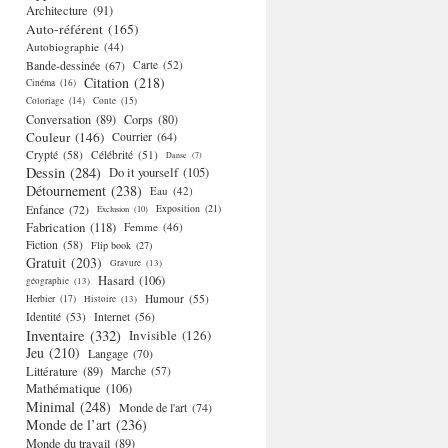
Architecture
(91)
Auto-référent
(165)
Autobiographie
(44)
Bande-dessinée
(67)
Carte
(52)
Citation
(218)
Cinéma
(16)
Coloriage
(14)
Conte
(15)
Conversation
(89)
Corps
(80)
Couleur
(146)
Courrier
(64)
Crypté
(58)
Célébrité
(51)
Danse
(7)
Dessin
(284)
Do it yourself
(105)
Détournement
(238)
Eau
(42)
Enfance
(72)
Exposition
(21)
Exclusion
(10)
Fabrication
(118)
Femme
(46)
Fiction
(58)
Flip book
(27)
Gratuit
(203)
Gravure
(13)
Hasard
(106)
géographie
(13)
Humour
(55)
Herbier
(17)
Histoire
(13)
Identité
(53)
Internet
(56)
Inventaire
(332)
Invisible
(126)
Jeu
(210)
Langage
(70)
Littérature
(89)
Marche
(57)
Mathématique
(106)
Minimal
(248)
Monde de l'art
(74)
Monde de l’art
(236)
Monde du travail
(89)