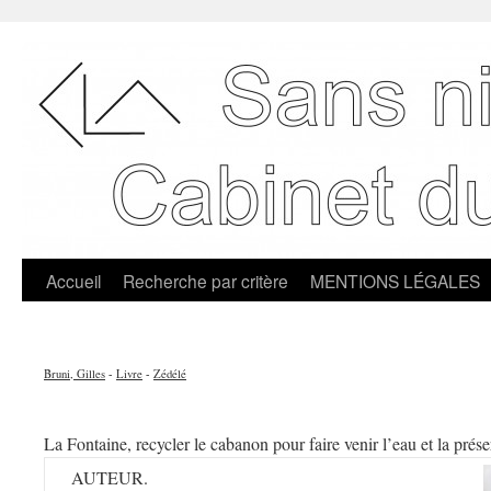
Accueil
Recherche par critère
MENTIONS LÉGALES
Bruni, Gilles
-
Livre
-
Zédélé
La Fontaine, recycler le cabanon pour faire venir l’eau et la prése
AUTEUR.