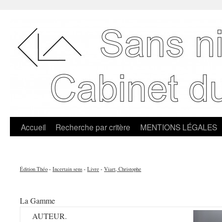
Accueil
Recherche par critère
MENTIONS LÉGALES
Édition Théo
-
Incertain sens
-
Livre
-
Viart, Christophe
La Gamme
AUTEUR.