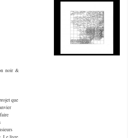
ion noir &
projet que
anvier
faire
s
usieurs
. Le livre