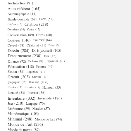
Architecture
(91)
Auto-référent
(165)
Autobiographie
(44)
Bande-dessinée
(67)
Carte
(52)
Citation
(218)
Cinéma
(16)
Coloriage
(14)
Conte
(15)
Conversation
(89)
Corps
(80)
Couleur
(146)
Courrier
(64)
Crypté
(58)
Célébrité
(51)
Danse
(7)
Dessin
(284)
Do it yourself
(105)
Détournement
(238)
Eau
(42)
Enfance
(72)
Exposition
(21)
Exclusion
(10)
Fabrication
(118)
Femme
(46)
Fiction
(58)
Flip book
(27)
Gratuit
(203)
Gravure
(13)
Hasard
(106)
géographie
(13)
Humour
(55)
Herbier
(17)
Histoire
(13)
Identité
(53)
Internet
(56)
Inventaire
(332)
Invisible
(126)
Jeu
(210)
Langage
(70)
Littérature
(89)
Marche
(57)
Mathématique
(106)
Minimal
(248)
Monde de l'art
(74)
Monde de l’art
(236)
Monde du travail
(89)