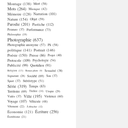
Montage
(138)
Mort
(58)
Mots
(264)
Musique
(42)
Mémoire
(128)
Narration
(101)
Nature
(154)
Objet
(59)
Parodie
(201)
Pastiche
(112)
Performance
(73)
Peinture
(37)
Philosophie
(19)
Photographie
(637)
Photographie anonyme
(57)
Pli
(58)
politique
(141)
Portrait
(146)
Poésie
(150)
Presse
(86)
Projet
(40)
Protocole
(109)
Psychologie
(54)
Publicité
(99)
Quotidien
(91)
Religion
(13)
Sexualité
(38)
Roman-photo
(8)
Société
(69)
Signature
(28)
Son
(37)
Stéréotype
(51)
Sport
(37)
Série
(319)
Temps
(83)
Territoire
(69)
Théâtre
(14)
Utopie
(29)
Ville
(195)
Violence
(60)
Vidéo
(37)
Voyage
(107)
Véhicule
(48)
Vêtement
(22)
À détacher
(12)
Écriture
(256)
Économie
(121)
Ésotérisme
(21)