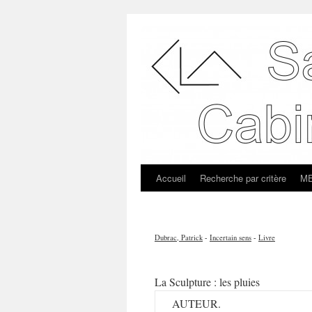
Accueil
Recherche par critère
ME
Dubrac, Patrick
-
Incertain sens
-
Livre
La Sculpture : les pluies
AUTEUR.