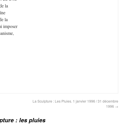
de la
aîne
de la
ui imposer
banisme,
La Sculpture : Les Pluies. 1 janvier 1996 / 31 décembre
1996
→
pture : les pluies