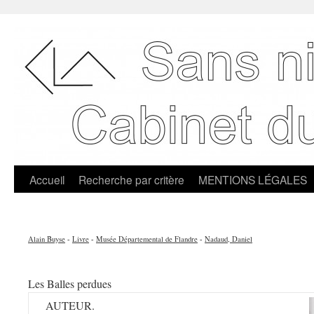
Accueil
Recherche par critère
MENTIONS LÉGALES
Alain Buyse
-
Livre
-
Musée Départemental de Flandre
-
Nadaud, Daniel
Les Balles perdues
AUTEUR.