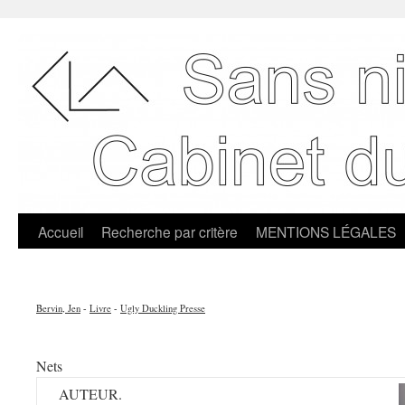
Accueil
Recherche par critère
MENTIONS LÉGALES
Bervin, Jen
-
Livre
-
Ugly Duckling Presse
Nets
AUTEUR.