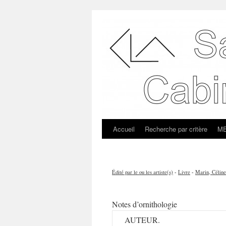
Accueil
Recherche par critère
ME
Édité par le ou les artiste(s)
-
Livre
-
Marin, Céline
Notes d’ornithologie
AUTEUR.