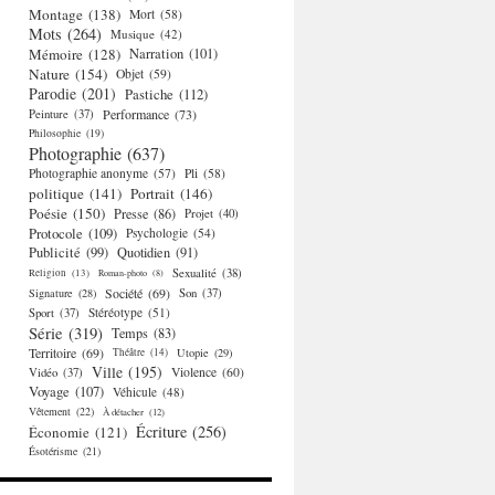
Montage
(138)
Mort
(58)
Mots
(264)
Musique
(42)
Mémoire
(128)
Narration
(101)
Nature
(154)
Objet
(59)
Parodie
(201)
Pastiche
(112)
Performance
(73)
Peinture
(37)
Philosophie
(19)
Photographie
(637)
Photographie anonyme
(57)
Pli
(58)
politique
(141)
Portrait
(146)
Poésie
(150)
Presse
(86)
Projet
(40)
Protocole
(109)
Psychologie
(54)
Publicité
(99)
Quotidien
(91)
Religion
(13)
Sexualité
(38)
Roman-photo
(8)
Société
(69)
Signature
(28)
Son
(37)
Stéréotype
(51)
Sport
(37)
Série
(319)
Temps
(83)
Territoire
(69)
Théâtre
(14)
Utopie
(29)
Ville
(195)
Violence
(60)
Vidéo
(37)
Voyage
(107)
Véhicule
(48)
Vêtement
(22)
À détacher
(12)
Écriture
(256)
Économie
(121)
Ésotérisme
(21)