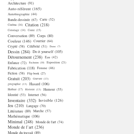
Architecture
(91)
Auto-référent
(165)
Autobiographie
(44)
Bande-dessinée
(67)
Carte
(52)
Citation
(218)
Cinéma
(16)
Coloriage
(14)
Conte
(15)
Conversation
(89)
Corps
(80)
Couleur
(146)
Courrier
(64)
Crypté
(58)
Célébrité
(51)
Danse
(7)
Dessin
(284)
Do it yourself
(105)
Détournement
(238)
Eau
(42)
Enfance
(72)
Exposition
(21)
Exclusion
(10)
Fabrication
(118)
Femme
(46)
Fiction
(58)
Flip book
(27)
Gratuit
(203)
Gravure
(13)
Hasard
(106)
géographie
(13)
Humour
(55)
Herbier
(17)
Histoire
(13)
Identité
(53)
Internet
(56)
Inventaire
(332)
Invisible
(126)
Jeu
(210)
Langage
(70)
Littérature
(89)
Marche
(57)
Mathématique
(106)
Minimal
(248)
Monde de l'art
(74)
Monde de l’art
(236)
Monde du travail
(89)