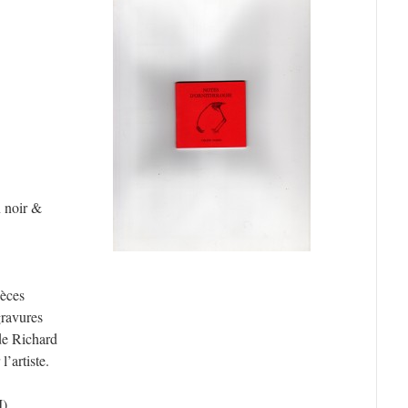
n noir &
pèces
gravures
e Richard
l’artiste.
)