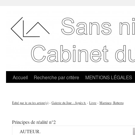
Accueil
Recherche par critère
MENTIONS LÉGALES
Édité par le ou les artiste(s)
-
Galerie du Jour - Agnès b.
-
Livre
-
Martinez, Roberto
Principes de réalité n°2
AUTEUR.