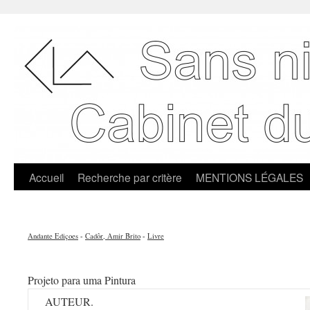
Accueil
Recherche par critère
MENTIONS LÉGALES
Andante Ediçoes
-
Cadôr, Amir Brito
-
Livre
Projeto para uma Pintura
AUTEUR.