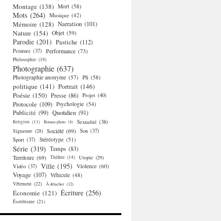
Montage
(138)
Mort
(58)
Mots
(264)
Musique
(42)
Mémoire
(128)
Narration
(101)
Nature
(154)
Objet
(59)
Parodie
(201)
Pastiche
(112)
Performance
(73)
Peinture
(37)
Philosophie
(19)
Photographie
(637)
Photographie anonyme
(57)
Pli
(58)
politique
(141)
Portrait
(146)
Poésie
(150)
Presse
(86)
Projet
(40)
Protocole
(109)
Psychologie
(54)
Publicité
(99)
Quotidien
(91)
Religion
(13)
Sexualité
(38)
Roman-photo
(8)
Société
(69)
Signature
(28)
Son
(37)
Stéréotype
(51)
Sport
(37)
Série
(319)
Temps
(83)
Territoire
(69)
Théâtre
(14)
Utopie
(29)
Ville
(195)
Violence
(60)
Vidéo
(37)
Voyage
(107)
Véhicule
(48)
Vêtement
(22)
À détacher
(12)
Écriture
(256)
Économie
(121)
Ésotérisme
(21)