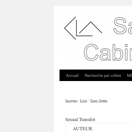
Accueil
Recherche par critère
ME
Incognito
-
Livre
-
Taam, Sophie
Sexual Transfert
AUTEUR.