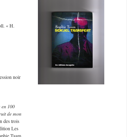
oll. « H.
ession noir
 en 100
ruit de mon
n des trois
dition Les
Sophie Taam.