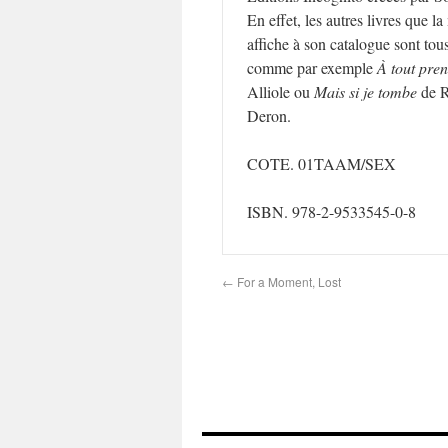
En effet, les autres livres que l
affiche à son catalogue sont tous 
comme par exemple
À tout pre
Alliole ou
Mais si je tombe
de R
Deron.
COTE. 01TAAM/SEX
ISBN. 978-2-9533545-0-8
←
For a Moment, Lost