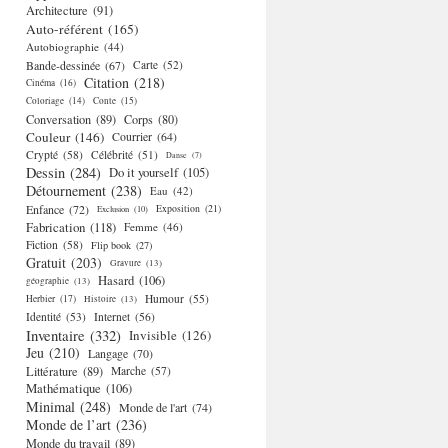
Architecture
(91)
Auto-référent
(165)
Autobiographie
(44)
Bande-dessinée
(67)
Carte
(52)
Citation
(218)
Cinéma
(16)
Coloriage
(14)
Conte
(15)
Conversation
(89)
Corps
(80)
Couleur
(146)
Courrier
(64)
Crypté
(58)
Célébrité
(51)
Danse
(7)
Dessin
(284)
Do it yourself
(105)
Détournement
(238)
Eau
(42)
Enfance
(72)
Exposition
(21)
Exclusion
(10)
Fabrication
(118)
Femme
(46)
Fiction
(58)
Flip book
(27)
Gratuit
(203)
Gravure
(13)
Hasard
(106)
géographie
(13)
Humour
(55)
Herbier
(17)
Histoire
(13)
Identité
(53)
Internet
(56)
Inventaire
(332)
Invisible
(126)
Jeu
(210)
Langage
(70)
Littérature
(89)
Marche
(57)
Mathématique
(106)
Minimal
(248)
Monde de l'art
(74)
Monde de l’art
(236)
Monde du travail
(89)