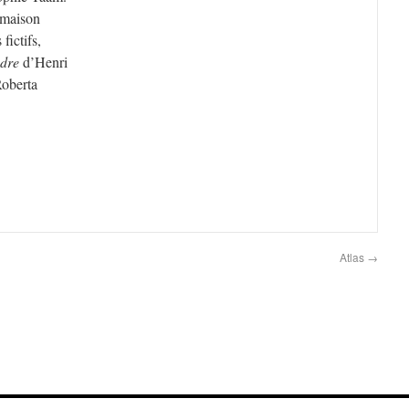
a maison
fictifs,
ndre
d’Henri
oberta
Atlas
→