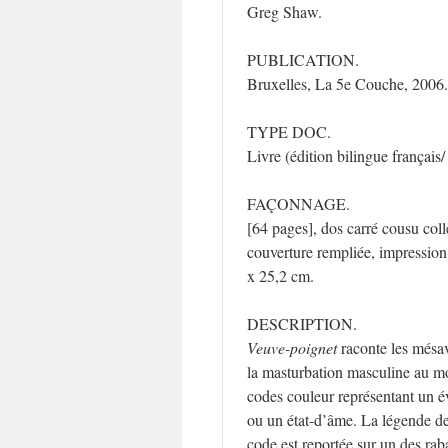
Greg Shaw.
PUBLICATION.
Bruxelles, La 5e Couche, 2006.
TYPE DOC.
Livre (édition bilingue français/
FAÇONNAGE.
[64 pages], dos carré cousu coll
couverture rempliée, impression
x 25,2 cm.
DESCRIPTION.
Veuve-poignet
raconte les mésa
la masturbation masculine au m
codes couleur représentant un 
ou un état-d’âme. La légende d
code est reportée sur un des raba