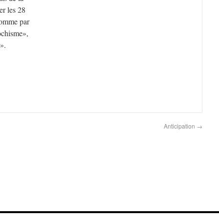
er les 28
 comme par
ochisme»,
».
Anticipation
→