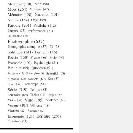
Montage
(138)
Mort
(58)
Mots
(264)
Musique
(42)
Mémoire
(128)
Narration
(101)
Nature
(154)
Objet
(59)
Parodie
(201)
Pastiche
(112)
Performance
(73)
Peinture
(37)
Philosophie
(19)
Photographie
(637)
Photographie anonyme
(57)
Pli
(58)
politique
(141)
Portrait
(146)
Poésie
(150)
Presse
(86)
Projet
(40)
Protocole
(109)
Psychologie
(54)
Publicité
(99)
Quotidien
(91)
Religion
(13)
Sexualité
(38)
Roman-photo
(8)
Société
(69)
Signature
(28)
Son
(37)
Stéréotype
(51)
Sport
(37)
Série
(319)
Temps
(83)
Territoire
(69)
Théâtre
(14)
Utopie
(29)
Ville
(195)
Violence
(60)
Vidéo
(37)
Voyage
(107)
Véhicule
(48)
Vêtement
(22)
À détacher
(12)
Écriture
(256)
Économie
(121)
Ésotérisme
(21)