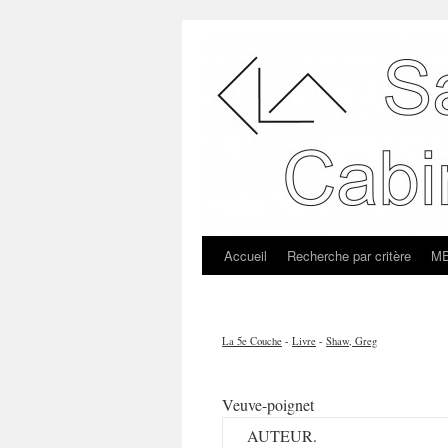
Accueil
Recherche par critère
ME
La 5e Couche
-
Livre
-
Shaw, Greg
Veuve-poignet
AUTEUR.