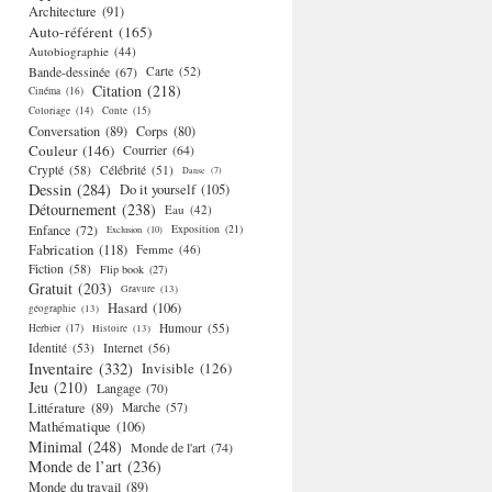
Architecture
(91)
Auto-référent
(165)
Autobiographie
(44)
Bande-dessinée
(67)
Carte
(52)
Citation
(218)
Cinéma
(16)
Coloriage
(14)
Conte
(15)
Conversation
(89)
Corps
(80)
Couleur
(146)
Courrier
(64)
Crypté
(58)
Célébrité
(51)
Danse
(7)
Dessin
(284)
Do it yourself
(105)
Détournement
(238)
Eau
(42)
Enfance
(72)
Exposition
(21)
Exclusion
(10)
Fabrication
(118)
Femme
(46)
Fiction
(58)
Flip book
(27)
Gratuit
(203)
Gravure
(13)
Hasard
(106)
géographie
(13)
Humour
(55)
Herbier
(17)
Histoire
(13)
Identité
(53)
Internet
(56)
Inventaire
(332)
Invisible
(126)
Jeu
(210)
Langage
(70)
Littérature
(89)
Marche
(57)
Mathématique
(106)
Minimal
(248)
Monde de l'art
(74)
Monde de l’art
(236)
Monde du travail
(89)