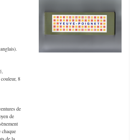
 anglais).
é,
 couleur, 8
ventures de
oyen de
évènement
e chaque
ts de la