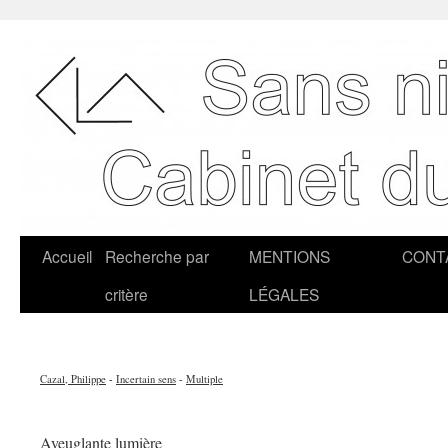
Accueil
Recherche par
MENTIONS
CONT
critère
LÉGALES
Cazal, Philippe
-
Incertain sens
-
Multiple
Aveuglante lumière