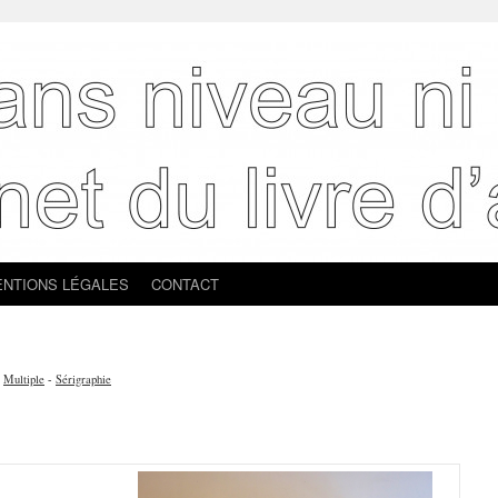
NTIONS LÉGALES
CONTACT
-
Multiple
-
Sérigraphie