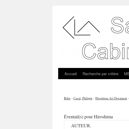
Accueil
Recherche par critère
ME
Boîte
-
Cazal, Philippe
-
Hiroshima Art Document
Éventail(s) pour Hiroshima
AUTEUR.