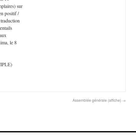
mplaires) sur
n positif /
 traduction
entails
 aux
ima, le 8
IPLE)
Assemblée générale (affiche)
→