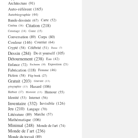
Architecture
(91)
Auto-référent
(165)
Autobiographie
(44)
Bande-dessinée
(67)
Carte
(52)
Citation
(218)
Cinéma
(16)
Coloriage
(14)
Conte
(15)
Conversation
(89)
Corps
(80)
Couleur
(146)
Courrier
(64)
Crypté
(58)
Célébrité
(51)
Danse
(7)
Dessin
(284)
Do it yourself
(105)
Détournement
(238)
Eau
(42)
Enfance
(72)
Exposition
(21)
Exclusion
(10)
Fabrication
(118)
Femme
(46)
Fiction
(58)
Flip book
(27)
Gratuit
(203)
Gravure
(13)
Hasard
(106)
géographie
(13)
Humour
(55)
Herbier
(17)
Histoire
(13)
Identité
(53)
Internet
(56)
Inventaire
(332)
Invisible
(126)
Jeu
(210)
Langage
(70)
Littérature
(89)
Marche
(57)
Mathématique
(106)
Minimal
(248)
Monde de l'art
(74)
Monde de l’art
(236)
Monde du travail
(89)