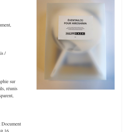
ument,
is /
aphie sur
ls, réunis
sparent,
rt Document
it 16