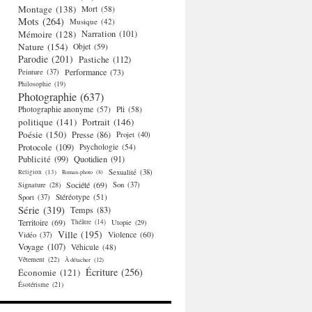
Montage
(138)
Mort
(58)
Mots
(264)
Musique
(42)
Mémoire
(128)
Narration
(101)
Nature
(154)
Objet
(59)
Parodie
(201)
Pastiche
(112)
Performance
(73)
Peinture
(37)
Philosophie
(19)
Photographie
(637)
Photographie anonyme
(57)
Pli
(58)
politique
(141)
Portrait
(146)
Poésie
(150)
Presse
(86)
Projet
(40)
Protocole
(109)
Psychologie
(54)
Publicité
(99)
Quotidien
(91)
Religion
(13)
Sexualité
(38)
Roman-photo
(8)
Société
(69)
Signature
(28)
Son
(37)
Stéréotype
(51)
Sport
(37)
Série
(319)
Temps
(83)
Territoire
(69)
Théâtre
(14)
Utopie
(29)
Ville
(195)
Violence
(60)
Vidéo
(37)
Voyage
(107)
Véhicule
(48)
Vêtement
(22)
À détacher
(12)
Écriture
(256)
Économie
(121)
Ésotérisme
(21)