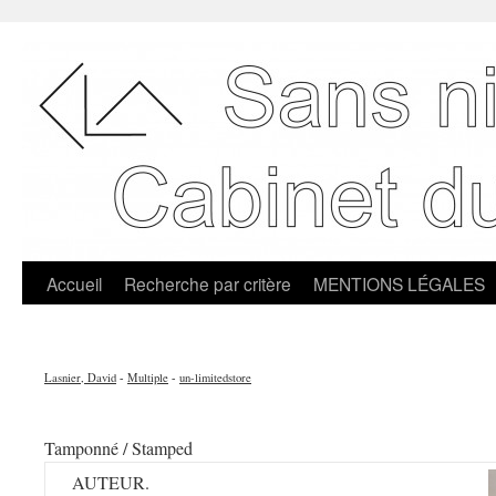
Accueil
Recherche par critère
MENTIONS LÉGALES
Lasnier, David
-
Multiple
-
un-limitedstore
Tamponné / Stamped
AUTEUR.