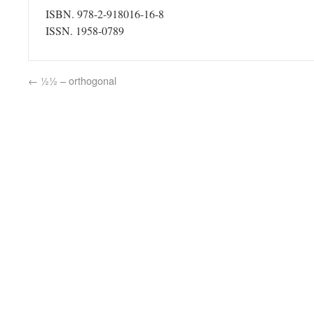
ISBN. 978-2-918016-16-8
ISSN. 1958-0789
←
½½ – orthogonal