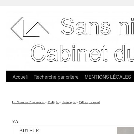
Accueil
Recherche par critère
MENTIONS LÉGALES
Le Nouveau Remorqueur
-
Multiple
-
Photocopie
-
Villers, Bernard
VA
AUTEUR.