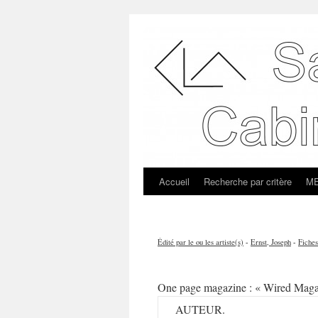
Accueil
Recherche par critère
ME
Édité par le ou les artiste(s)
-
Ernst, Joseph
-
Fiches
One page magazine : « Wired Maga
AUTEUR.