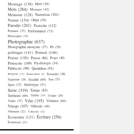
Montage
(138)
Mort
(58)
Mots
(264)
Musique
(42)
Mémoire
(128)
Narration
(101)
Nature
(154)
Objet
(59)
Parodie
(201)
Pastiche
(112)
Performance
(73)
Peinture
(37)
Philosophie
(19)
Photographie
(637)
Photographie anonyme
(57)
Pli
(58)
politique
(141)
Portrait
(146)
Poésie
(150)
Presse
(86)
Projet
(40)
Protocole
(109)
Psychologie
(54)
Publicité
(99)
Quotidien
(91)
Religion
(13)
Sexualité
(38)
Roman-photo
(8)
Société
(69)
Signature
(28)
Son
(37)
Stéréotype
(51)
Sport
(37)
Série
(319)
Temps
(83)
Territoire
(69)
Théâtre
(14)
Utopie
(29)
Ville
(195)
Violence
(60)
Vidéo
(37)
Voyage
(107)
Véhicule
(48)
Vêtement
(22)
À détacher
(12)
Écriture
(256)
Économie
(121)
Ésotérisme
(21)