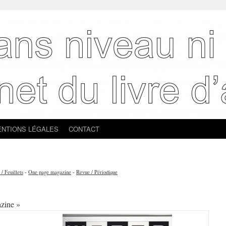
NTIONS LÉGALES
CONTACT
 / Feuillets
-
One page magazine
-
Revue / Périodique
zine »