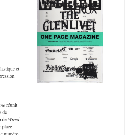
lastique et
pression
ine
réunit
s de
o de
Wired
r place
 le numéro