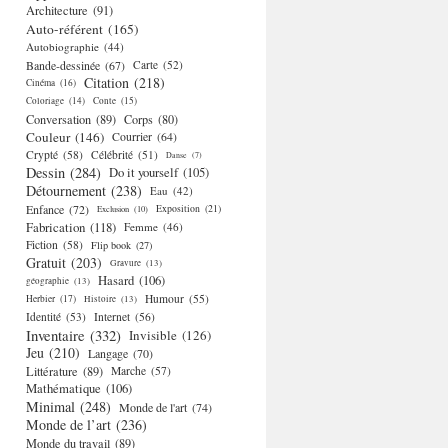
Architecture
(91)
Auto-référent
(165)
Autobiographie
(44)
Bande-dessinée
(67)
Carte
(52)
Citation
(218)
Cinéma
(16)
Coloriage
(14)
Conte
(15)
Conversation
(89)
Corps
(80)
Couleur
(146)
Courrier
(64)
Crypté
(58)
Célébrité
(51)
Danse
(7)
Dessin
(284)
Do it yourself
(105)
Détournement
(238)
Eau
(42)
Enfance
(72)
Exposition
(21)
Exclusion
(10)
Fabrication
(118)
Femme
(46)
Fiction
(58)
Flip book
(27)
Gratuit
(203)
Gravure
(13)
Hasard
(106)
géographie
(13)
Humour
(55)
Herbier
(17)
Histoire
(13)
Identité
(53)
Internet
(56)
Inventaire
(332)
Invisible
(126)
Jeu
(210)
Langage
(70)
Littérature
(89)
Marche
(57)
Mathématique
(106)
Minimal
(248)
Monde de l'art
(74)
Monde de l’art
(236)
Monde du travail
(89)