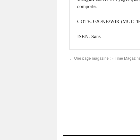
comporte.
COTE. 02ONE/WIR
(MULTI
ISBN. Sans
←
One page magazine : « Time Magazin