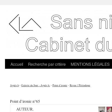
Accueil
Recherche par critère
MENTIONS LÉGALES
Agnès b
-
Galerie du Jour - Agnès b.
-
Point d’ironie
-
Revue / Périodique
Point d’ironie n°65
AUTEUR.