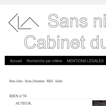
Accueil
Recherche par critère
MENTIONS LÉGALES
Bruni, Gilles
-
Revue / Périodique
-
RIEN
-
Zédélé
RIEN n°38
AUTEUR.